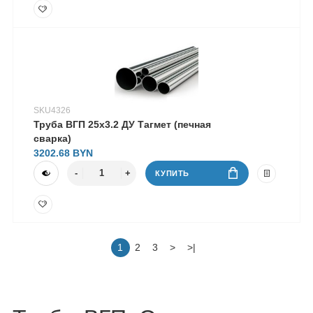
SKU4326
Труба ВГП 25х3.2 ДУ Тагмет (печная
сварка)
3202.68
КУПИТЬ
1
2
3
>
>|