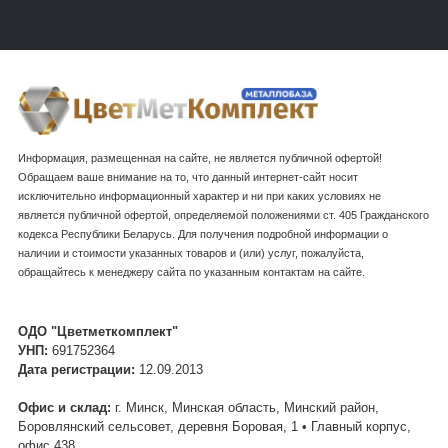
Применение труб ВГП
Трубы ВГП широко применяются в различных областях. Они
Информация, размещенная на сайте, не является публичной офертой!
используются в строительстве жилых и промышленных
Обращаем ваше внимание на то, что данный интернет-сайт носит
зданий для создания систем водоснабжения и
исключительно информационный характер и ни при каких условиях не
газоснабжения. Также эти трубы находят применение в
является публичной офертой, определяемой положениями ст. 405 Гражданского
изготовлении различных конструкций, таких как панели,
кодекса Республики Беларусь. Для получения подробной информации о
крышки и другие элементы. Благодаря своей прочности и
наличии и стоимости указанных товаров и (или) услуг, пожалуйста,
устойчивости к повреждениям, трубы ВГП являются
обращайтесь к менеджеру сайта по указанным контактам на сайте.
надежным решением для многих строительных проектов.
Трубы ВГП являются неотъемлемой частью современной
ОДО "Цветметкомплект"
инфраструктуры. Они предлагают надежное и долговечное
УНП:
691752364
решение для систем водоснабжения и газоснабжения, а
Дата регистрации:
12.09.2013
также находят широкое применение в строительных
конструкциях. Постоянное развитие технологий и материалов
Офис и склад:
г. Минск, Минская область, Минский район,
обеспечивает высокое качество и надежность этих изделий,
Боровлянский сельсовет, деревня Боровая, 1 • Главный корпус,
отвечая самым разнообразным требованиям и
офис 438