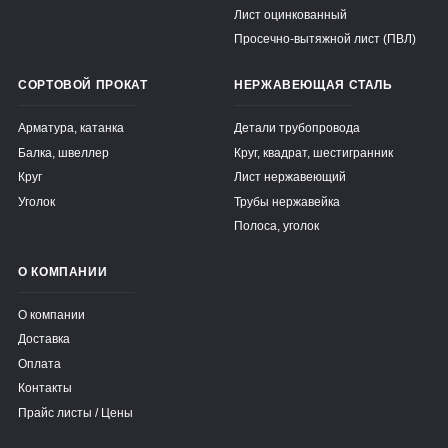
Поверхности труб могут быть обработаны различными
Лист оцинкованный
способами: от матовой до полированной или шлифованной
Просечно-вытяжной лист (ПВЛ)
обработки, что позволяет достичь нужного уровня качества и
внешнего вида.
СОРТОВОЙ ПРОКАТ
НЕРЖАВЕЮЩАЯ СТАЛЬ
Арматура, катанка
Детали трубопровода
Балка, швеллер
Круг, квадрат, шестигранник
Круг
Лист нержавеющий
Уголок
Трубы нержавейка
Полоса, уголок
О КОМПАНИИ
О компании
Доставка
Оплата
Контакты
Прайс листы / Цены