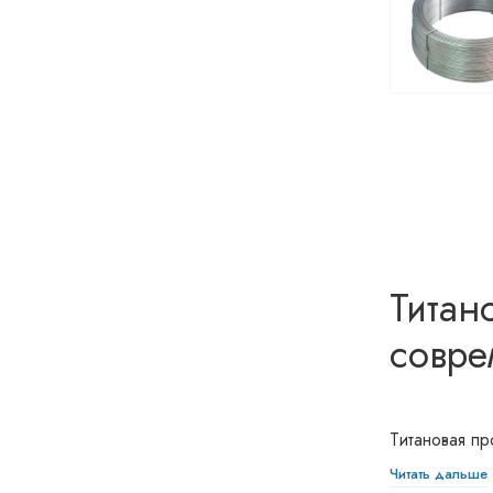
Титан
совре
Титановая пр
устойчивость
Читать дальше
промышленно