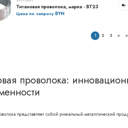
SKU13661
Титановая проволока, марка - ВТ23
Цена по запросу
1
2
3
>
>
овая проволока: инновацион
менности
оволока представляет собой уникальный металлический проду
 к коррозии. Этот материал, благодаря своим свойствам, на
сти. В каталогах специализированных производителей можно