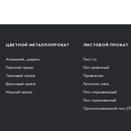
включая раз
Титановая пр
что позволяе
создания эле
титановая п
ЦВЕТНОЙ МЕТАЛЛОПРОКАТ
ЛИСТОВОЙ ПРОКАТ
Техниче
Алюминий, дюраль
Лист г/к
Латунный прокат
Лист рифленый
Технические 
Титановый прокат
Профнастил
применения. 
Бронзовый прокат
Рулонная сталь
в высокоточн
Медный прокат
Лист нержавеющий
колебаниям, 
Лист оцинкованный
Титановая пр
Просечно-вытяжной лист (П
важным элеме
технике, пр