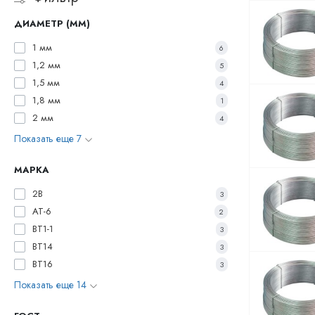
ДИАМЕТР (ММ)
1 мм
6
1,2 мм
5
1,5 мм
4
1,8 мм
1
2 мм
4
Показать еще 7
МАРКА
2В
3
АТ-6
2
ВТ1-1
3
ВТ14
3
ВТ16
3
Показать еще 14