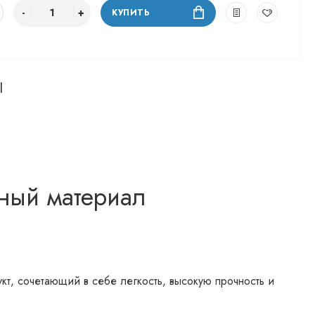
КУПИТЬ
|
ный материал
кт, сочетающий в себе легкость, высокую прочность и
шел широкое применение в различных отраслях
 найти титановую проволоку различных видов и размеров,