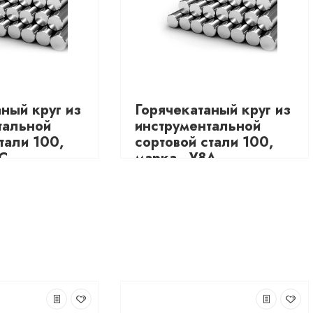
ный круг из
Горячекатаный круг из
тальной
инструментальной
тали 100,
сортовой стали 100,
ХС
марка - У8А
3795.48