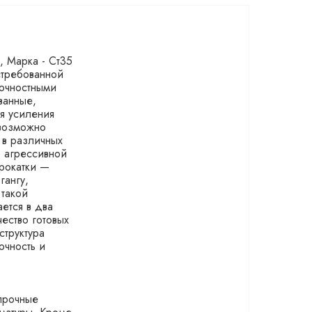
, Марка - Ст35
остребованной
рочностными
ванные,
я усиления
 возможно
 в различных
в агрессивной
прокатки —
гангу,
 такой
ется в два
ество готовых
структура
очность и
 прочные