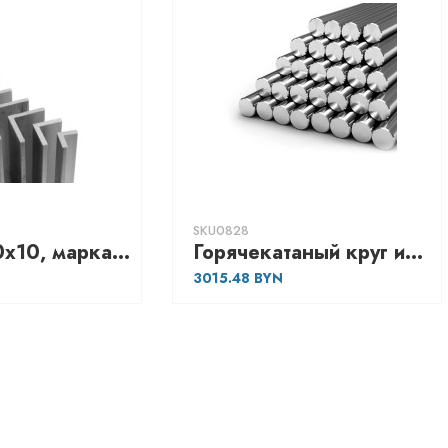
SKU0828
Уголок 100х10, марка - С355
Горячекатаный круг из конструкционной сортовой стали 34, марка - Ст45
3015.48