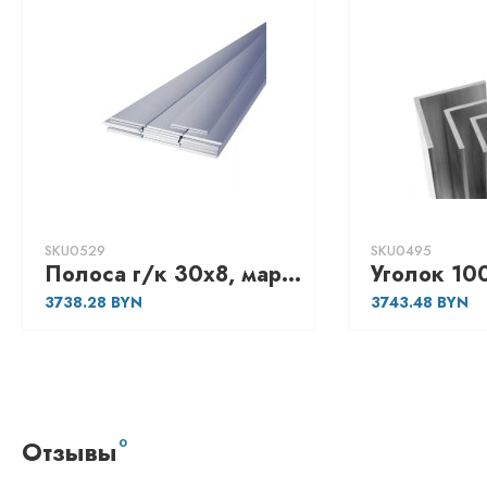
SKU0529
SKU0495
Полоса г/к 30х8, марка - Ст3
3738.28
3743.48
Отзывы
0