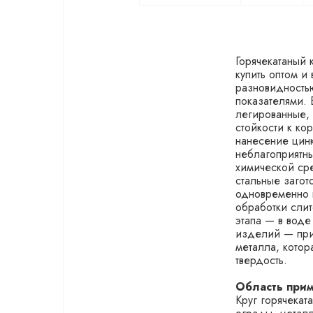
Горячекатаный 
купить оптом и
разновидностью
показателями. 
легированные,
стойкости к ко
нанесение цинк
неблагоприятны
химической сре
стальные загот
одновременно 
обработки слит
этапа — в воде
изделий — при
металла, котор
твердость.
Область прим
Круг горячекат