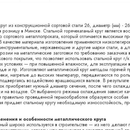
круг из конструкционной сортовой стали 26, диаметр (мм) - 26
 в розницу в Минске. Стальной горячекатаный круг является в
 сортового металлопроката, который отличается высокими п
В качестве материала изготовления применяются низколегиро
 инструментальные, нержавеющие и другие марки стали, а дл
ррозии на металлические заготовки по требованию заказчика
ового покрытия, что позволяет использовать стальной круг г/к
х условиях — при повышенной влажности, для эксплуатации 
де и пр. Изготовляют металлический круг методом горячей 
овки, нагретые до высоких температур, передвигаются по роль
подвергаясь воздействию вращающихся валков. В результате
ок приобретает нужный диаметр сечения, после чего охлажда
 и на воздухе. От выбранного режима охлаждения зависит кач
 правильно проведенной термообработке образуется особая 
ая придает стальному кругу необходимую износостойкость, пр
енения и особенности металлического круга
аный широко используется в строительстве — из него делают