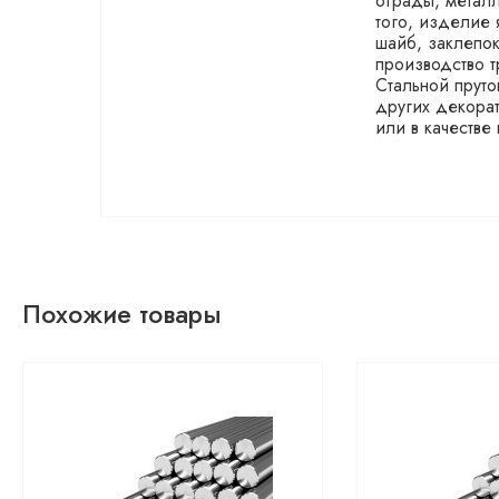
ограды, металл
того, изделие 
шайб, заклепо
производство т
Стальной пруто
других декорат
или в качестве
Похожие товары