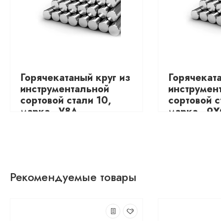
Горячекатаный круг из
Горячеката
инструментальной
инструмен
сортовой стали 10,
сортовой с
марка - У8А
марка - 9
3795.48
4679.48
Рекомендуемые товары