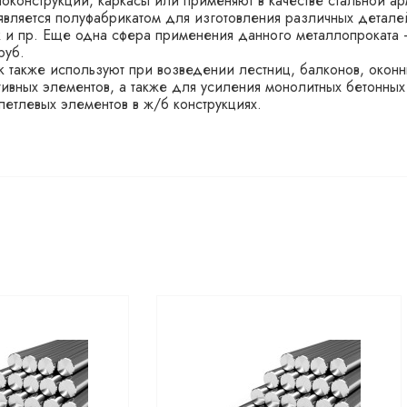
оконструкции, каркасы или применяют в качестве стальной а
является полуфабрикатом для изготовления различных детале
к и пр. Еще одна сфера применения данного металлопроката
руб.
к также используют при возведении лестниц, балконов, оконн
ивных элементов, а также для усиления монолитных бетонных
 петлевых элементов в ж/б конструкциях.