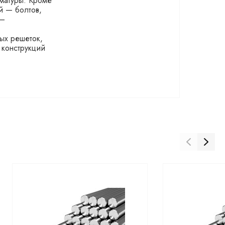
рматуры. Кроме
й — болтов,
 —
ых решеток,
 конструкций