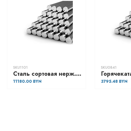
SKU1101
SKU0841
Сталь сортовая нерж. жаропрочная Круг горячекатаный 95, марка - 30Х13
11180.00
3795.48