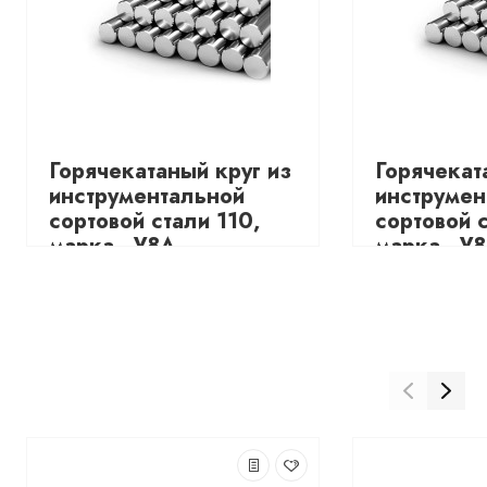
Горячекатаный круг из
Горячекат
инструментальной
инструмен
сортовой стали 110,
сортовой с
марка - У8А
марка - У
3795.48
3795.48