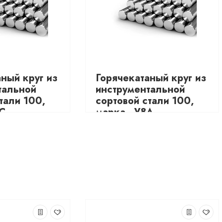
ный круг из
Горячекатаный круг из
тальной
инструментальной
тали 100,
сортовой стали 100,
ХС
марка - У8А
3795.48