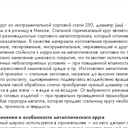
круг из инструментальной сортовой стали 250, диаметр (мм) -
ом и в розницу в Минске. Стальной горячекатаный круг являетс
 разновидностью сортового металлопроката, который отлича
оказателями. В качестве материала изготовления применяютс
нные, легированные, инструментальные, нержавеющие и дру
силения стойкости к коррозии на металлические заготовки по
ожно нанесение цинкового покрытия, что позволяет использов
личных неблагоприятных условиях — при повышенной влажност
 агрессивной химической среде и пр. Изготовляют металличе
й прокатки — стальные заготовки, нагретые до высоких темпе
 по рольгангу, одновременно подвергаясь воздействию вра
льтате такой обработки слиток приобретает нужный диаметр с
ся в два этапа — в воде и на воздухе. От выбранного режим
тво готовых изделий — при правильно проведенной термообра
бая структура металла, которая придает стальному кругу нео
ь, прочность и твердость.
енения и особенности металлического круга
аный широко используется в строительстве — из него делают