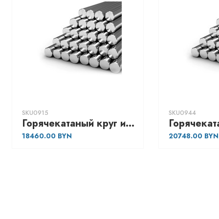
SKU0915
SKU0944
Горячекатаный круг из сортовой нержавеющей никельсодержащей стали 45 h9 (Калиброванный), марка - AISI 304 08Х18Н10
18460.00
20748.00