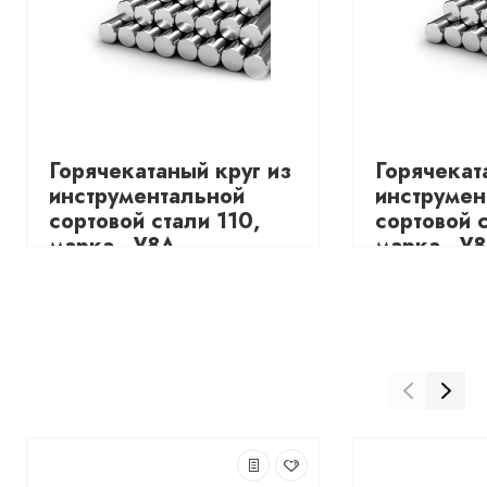
Горячекатаный круг из
Горячекат
инструментальной
инструмен
сортовой стали 110,
сортовой с
марка - У8А
марка - У
3795.48
3795.48