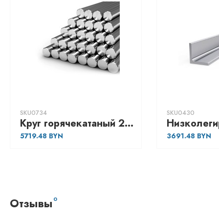
SKU0734
SKU0430
Круг горячекатаный 20 оцинкованый, марка - Ст3
5719.48
3691.48
Отзывы
0