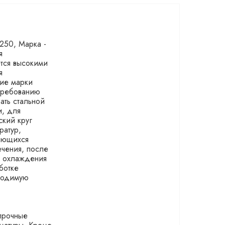
 250, Марка -
я
ется высокими
я
гие марки
 требованию
ать стальной
и, для
ский круг
ратур,
щающихся
ечения, после
а охлаждения
ботке
бходимую
 прочные