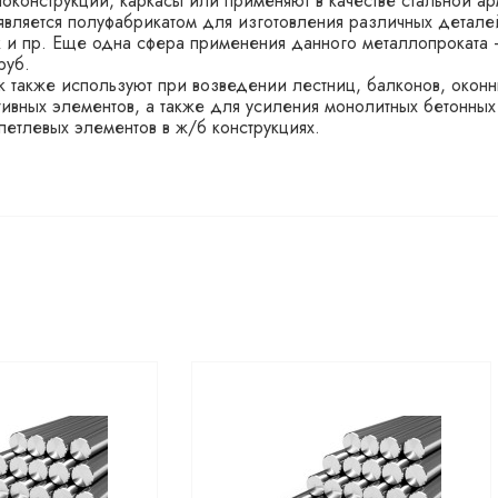
оконструкции, каркасы или применяют в качестве стальной а
является полуфабрикатом для изготовления различных детале
к и пр. Еще одна сфера применения данного металлопроката
руб.
к также используют при возведении лестниц, балконов, оконн
ивных элементов, а также для усиления монолитных бетонных
 петлевых элементов в ж/б конструкциях.