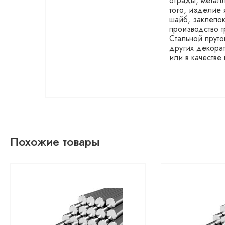
ограды, металл
того, изделие 
шайб, заклепо
производство т
Стальной пруто
других декорат
или в качестве
Похожие товары