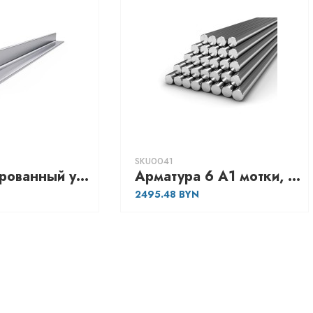
SKU0041
Низколегированный уголок 90х8, марка - Ст09Г2С-15
Арматура 6 А1 мотки, марка - А240
2495.48