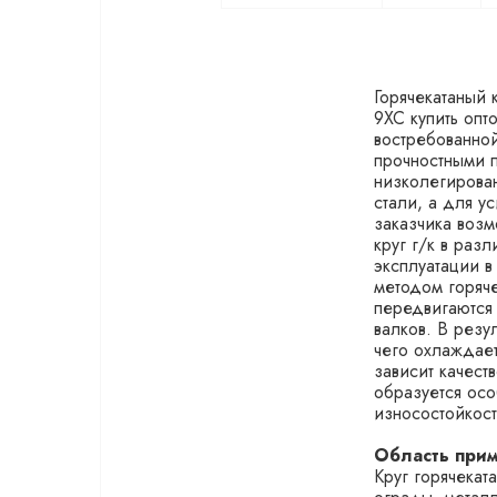
Горячекатаный 
9ХС купить опт
востребованной
прочностными п
низколегирова
стали, а для у
заказчика возм
круг г/к в раз
эксплуатации в
методом горяче
передвигаются
валков. В резу
чего охлаждает
зависит качес
образуется осо
износостойкост
Область прим
Круг горячекат