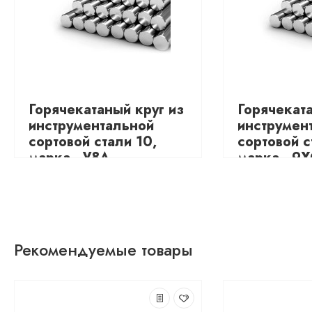
Горячекатаный круг из
Горячеката
инструментальной
инструмен
сортовой стали 10,
сортовой с
марка - У8А
марка - 9
3795.48
4679.48
Рекомендуемые товары