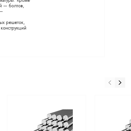
рматуры. Кроме
й — болтов,
 —
ых решеток,
 конструкций